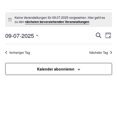
Keine Veranstaltungen für 09.07.2025 vorgesehen. Hier geht es
Hinweis
zu den
nächsten bevorstehenden Veranstaltungen
.
Veran
Ve
09-07-2025
Suche
Tag
Datum
An
Such
wählen.
Na
Vorheriger Tag
Nächster Tag
und
Ansic
Kalender abonnieren
Navig